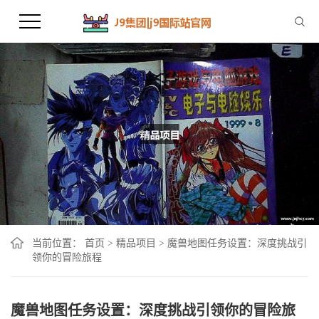
当前位置：
首页
>
精品项目
>
魔兽地图任务设置：深度挑战引
领你的冒险旅程
魔兽地图任务设置：深度挑战引领你的冒险旅